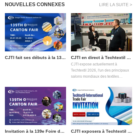
NOUVELLES CONNEXES
LIRE LA SUITE >
CJTI fait ses débuts à la 139e Foire de Canton, phase 3 : Présenter des innovations textiles fonctionnelles aux acheteurs du monde entier
CJTI en direct à Techtextil 2026 : Présentation de l’innovation dans les textiles fonctionnels
CJTI expose actuellement à
Techtextil 2026, l'un des principaux
salons mondiaux des textiles
techniques et des non-tissés, qui se
tient du 21 au 24 avril 2026 à
Francfort-sur-le-Main.
Invitation à la 139e Foire de Canton : Découvrez les solutions de vêtements de travail de protection professionnelle de CJTI
CJTI exposera à Techtextil 2026 à Francfort