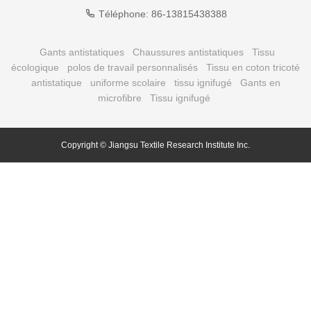
Téléphone:
86-13815438388
Gants antistatiques
Chaussures antistatiques
Tissu
écologique
polos de travail personnalisés
Tissu en coton tricoté
antistatique
uniforme scolaire
tissu ignifugé
Gants en
microfibre
Tissu ignifugé
Copyright © Jiangsu Textile Research
Institute
Inc.