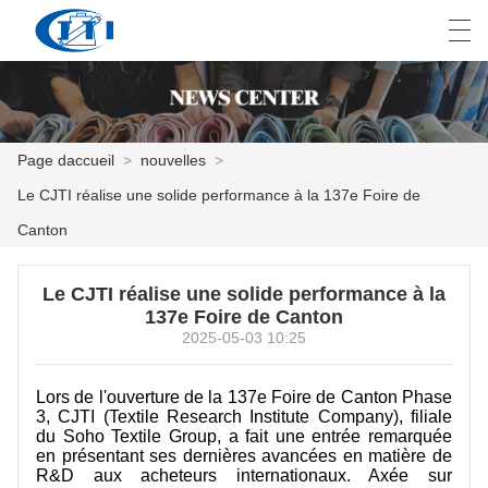
العربية
česky
Deutsch
English
E
Page daccueil
>
nouvelles
>
Le CJTI réalise une solide performance à la 137e Foire de
PAGE DACCUEIL
Canton
PRODUITS
Le CJTI réalise une solide performance à la
PERSONNALISATION
137e Foire de Canton
2025-05-03 10:25
À PROPOS DE NOUS
Lors de l'ouverture de la 137e Foire de Canton Phase
NOUVELLES
3, CJTI (Textile Research Institute Company), filiale
du Soho Textile Group, a fait une entrée remarquée
INDUSTRIE
en présentant ses dernières avancées en matière de
R&D aux acheteurs internationaux. Axée sur