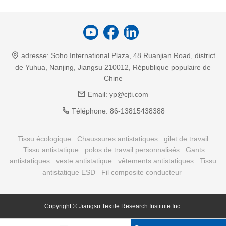
adresse:
Soho International Plaza, 48 Ruanjian Road, district
de Yuhua, Nanjing, Jiangsu 210012, République populaire de
Chine
Email:
yp@cjti.com
Téléphone:
86-13815438388
Tissu écologique
Chaussures antistatiques
gilet de travail
Tissu antistatique
polos de travail personnalisés
Gants
antistatiques
veste antistatique
vêtements antistatiques
Tissu
antistatique ESD
Fil composite conducteur
Copyright © Jiangsu Textile Research
Institute
Inc.