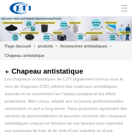
العربية
česky
Deutsch
English
E
Page daccueil
>
produits
>
Accessoires antistatiques
>
Chapeau antistatique
PAGE DACCUEIL
PRODUITS
Chapeau antistatique
Les chapeaux antistatiques de CJTI (également connus sous le
PERSONNALISATION
nom de chapeaux ESD) utilisent des matériaux antistatiques
avancés et se concentrent sur l'aspect pratique et les effets
À PROPOS DE NOUS
protecteurs. Bien conçu, adapté aux occasions professionnelles
nécessitant un port à long terme. Nous proposons également des
NOUVELLES
services de personnalisation et pouvons concevoir des chapeaux
INDUSTRIE
antistatiques uniques en fonction de vos besoins pour répondre
aux exigences de logo et de style d'une industrie ou d'une