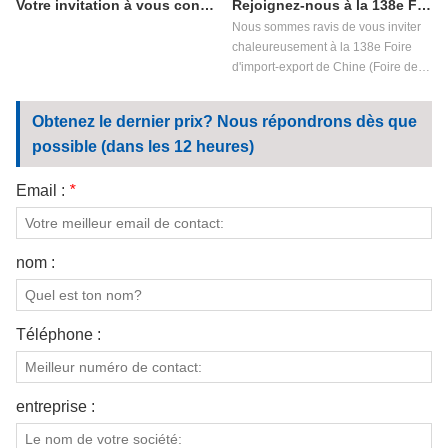
Votre invitation à vous connecter avec l'excellence : visitez le CJTI à la 138e Foire de Canton
Rejoignez-nous à la 138e Foire de Canton – Découvrez les vêtements de protection avancés du CJTI
Nous sommes ravis de vous inviter
chaleureusement à la 138e Foire
d'import-export de Chine (Foire de
Canton), où CJTI présentera ses
dernières innovations en matière de
Obtenez le dernier prix? Nous répondrons dès que
vêtements de travail de protection.
possible (dans les 12 heures)
En tant que fabricant leader,
privilégiant la qualité, la technologie
et le développement durable, nous
Email :
*
vous invitons à nous rendre visite au
stand 12.2J10-12, zone B, pour
découvrir nos solutions de pointe
nom :
conçues pour répondre aux normes
les plus strictes en matière de
sécurité, de confort et de
responsabilité environnementale.
Téléphone :
entreprise :