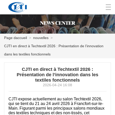
العربية
česky
Deutsch
English
E
Page daccueil
>
nouvelles
>
CJTI en direct à Techtextil 2026 : Présentation de l’innovation
PAGE DACCUEIL
dans les textiles fonctionnels
PRODUITS
CJTI en direct à Techtextil 2026 :
PERSONNALISATION
Présentation de l’innovation dans les
textiles fonctionnels
À PROPOS DE NOUS
2026-04-24 16:08
NOUVELLES
CJTI expose actuellement au salon Techtextil 2026,
qui se tient du 21 au 24 avril 2026 à Francfort-sur-le-
INDUSTRIE
Main. Figurant parmi les principaux salons mondiaux
des textiles techniques et des non-tissés, cet