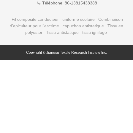
Téléphone:
86-13815438388
Fil composite conducteur
uniforme scolaire
Combinaison
d'apiculteur pour l'escrime
capuchon antistatique
Tissu en
polyester
Tissu antistatique
tissu ignifuge
Copyright © Jiangsu Textile Research
Institute
Inc.