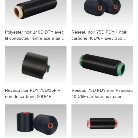
CONTACTEZ NOUS
VIDÉOS
Polyester noir 140D DTY avec
Réseau noir 75D FDY + noir
fil conducteur entrelacé à âme
carbone 40D/6F avec 350
et gaine 40D/4F
torsions
Réseau noir FDY 75D/36F +
Réseau 75D FDY noir + réseau
noir de carbone 20D/4F
40D/6F carbone noir sans
torsion