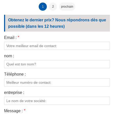
1
2
prochain
Obtenez le dernier prix? Nous répondrons dès que
possible (dans les 12 heures)
Email :
*
nom :
Téléphone :
entreprise :
Message :
*