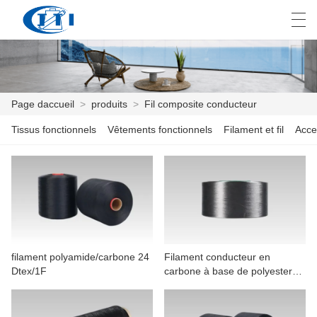
العربية
česky
Deutsch
English
E
Page daccueil
>
produits
>
Fil composite conducteur
Tissus fonctionnels
Vêtements fonctionnels
Filament et fil
Acce
PAGE DACCUEIL
PRODUITS
PERSONNALISATION
À PROPOS DE NOUS
filament polyamide/carbone 24
Filament conducteur en
NOUVELLES
Dtex/1F
carbone à base de polyester
150D
INDUSTRIE