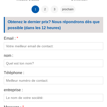
1
2
3
prochain
Obtenez le dernier prix? Nous répondrons dès que
possible (dans les 12 heures)
Email :
*
nom :
Téléphone :
entreprise :