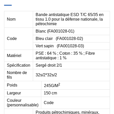
Bande antistatique ESD T/C 65/35 en
Nom
tissu 1.0 pour la défense nationale, la
pétrochimie
Blanc (
FA001028-01
)
Code
Bleu clair
(FA001028-02)
Vert sapin
(FA001028-03)
PSE : 64 % ; Coton : 35 % ; Fibre
Matériel
antistatique : 1 %
Spécification
Sergé droit 2/1
Nombre de
32
s
/2*32
s
/2
fils
2
Poids
245G/M
Largeur
150 cm
Couleur
Code
(personnalisable)
Produits pétrochimiques, minéraux,