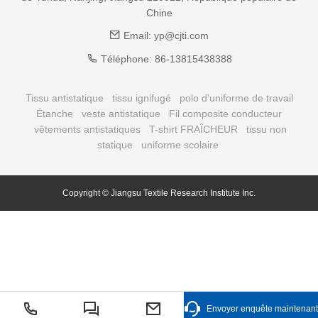
Chine
Email:
yp@cjti.com
Téléphone:
86-13815438388
Tissu antistatique
tissu ignifugé
polo d'uniforme de travail
Étanche
veste antistatique
Fil composite conducteur
vêtements antistatiques
T-shirt FRAÎCHEUR
tissu non
statique
uniforme scolaire
Copyright © Jiangsu Textile Research
Institute
Inc.
Envoyer enquête maintenant