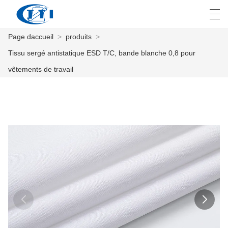
Page daccueil
>
produits
>
العربية
česky
Deutsch
English
E
Tissu sergé antistatique ESD T/C, bande blanche 0,8 pour
vêtements de travail
PAGE DACCUEIL
PRODUITS
PERSONNALISATION
À PROPOS DE NOUS
NOUVELLES
INDUSTRIE