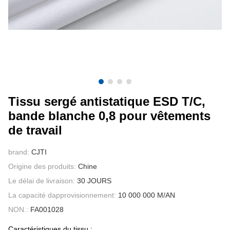
CONTACTEZ NOUS
VIDÉOS
Tissu sergé antistatique ESD T/C,
bande blanche 0,8 pour vêtements
de travail
brand:
CJTI
Origine des produits:
Chine
Le délai de livraison:
30 JOURS
La capacité dapprovisionnement:
10 000 000 M/AN
NON.:
FA001028
Caractéristiques du tissu :