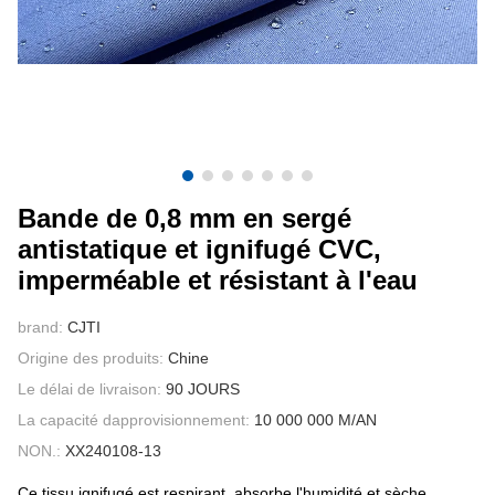
CONTACTEZ NOUS
VIDÉOS
Bande de 0,8 mm en sergé
antistatique et ignifugé CVC,
imperméable et résistant à l'eau
brand:
CJTI
Origine des produits:
Chine
Le délai de livraison:
90 JOURS
La capacité dapprovisionnement:
10 000 000 M/AN
NON.:
XX240108-13
Ce tissu ignifugé est respirant, absorbe l'humidité et sèche