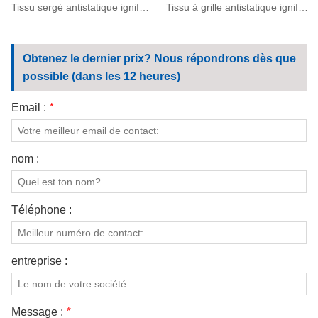
Tissu sergé antistatique ignifugé en aramide IIIA 260 g/m² (93/5/2)
Tissu à grille antistatique ignifuge en aramide 200 (93/5/2)
Obtenez le dernier prix? Nous répondrons dès que
possible (dans les 12 heures)
Email :
*
nom :
Téléphone :
entreprise :
Message :
*