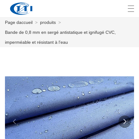
Page daccueil
>
produits
>
العربية
česky
Deutsch
English
E
Bande de 0,8 mm en sergé antistatique et ignifugé CVC,
imperméable et résistant à l'eau
PAGE DACCUEIL
PRODUITS
PERSONNALISATION
À PROPOS DE NOUS
NOUVELLES
INDUSTRIE