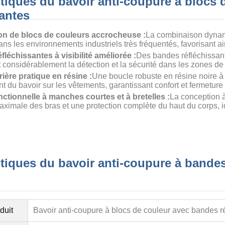
stiques du bavoir anti-coupure à blocs
santes
n de blocs de couleurs accrocheuse :
La combinaison dynam
dans les environnements industriels très fréquentés, favorisant ai
léchissantes à visibilité améliorée :
Des bandes réfléchissante
 considérablement la détection et la sécurité dans les zones de 
ière pratique en résine :
Une boucle robuste en résine noire à l
nt du bavoir sur les vêtements, garantissant confort et fermeture
ctionnelle à manches courtes et à bretelles :
La conception à
aximale des bras et une protection complète du haut du corps, 
stiques du bavoir anti-coupure à bandes
duit
Bavoir anti-coupure à blocs de couleur avec bandes r