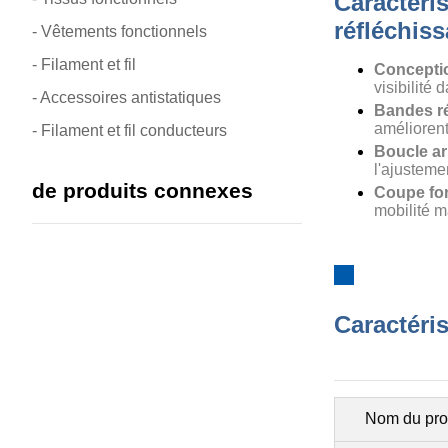
Caractéri
réfléchis
- Vêtements fonctionnels
- Filament et fil
Conceptio
visibilité 
- Accessoires antistatiques
Bandes réf
améliorent
- Filament et fil conducteurs
Boucle arr
l'ajusteme
de produits connexes
Coupe fon
mobilité m
Caractéri
Nom du pro