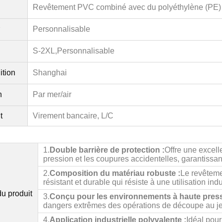
Revêtement PVC combiné avec du polyéthylène (PE)
Personnalisable
S-2XL,
Personnalisable
ition
Shanghai
n
Par mer/air
t
Virement bancaire, L/C
1.
Double barrière de protection :
Offre une excell
pression et les coupures accidentelles, garantissan
2.
Composition du matériau robuste :
Le revêteme
résistant et durable qui résiste à une utilisation indu
u produit
3.
Conçu pour les environnements à haute press
dangers extrêmes des opérations de découpe au jet
4.
Application industrielle polyvalente :
Idéal pour