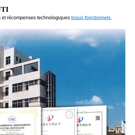
JTI
ts et récompenses technologiques
tissus fonctionnels
.