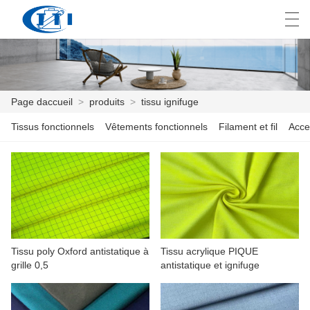
العربية
česky
Deutsch
English
E
Page daccueil
>
produits
>
tissu ignifuge
Tissus fonctionnels
Vêtements fonctionnels
Filament et fil
Acce
PAGE DACCUEIL
PRODUITS
PERSONNALISATION
À PROPOS DE NOUS
Tissu poly Oxford antistatique à
Tissu acrylique PIQUE
NOUVELLES
grille 0,5
antistatique et ignifuge
INDUSTRIE