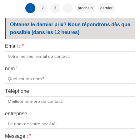
aramide
antistatique
1
2
3
...
prochain
dernier
Obtenez le dernier prix? Nous répondrons dès que
possible (dans les 12 heures)
Email :
*
nom :
Téléphone :
entreprise :
Message :
*