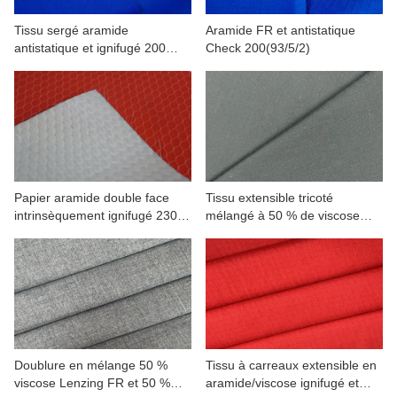
Tissu sergé aramide
Aramide FR et antistatique
antistatique et ignifugé 200
Check 200(93/5/2)
(93/5/2)
Papier aramide double face
Tissu extensible tricoté
intrinsèquement ignifugé 230
mélangé à 50 % de viscose
g/m²
Lenzing FR et à 50 %
d'aramide
Doublure en mélange 50 %
Tissu à carreaux extensible en
viscose Lenzing FR et 50 %
aramide/viscose ignifugé et