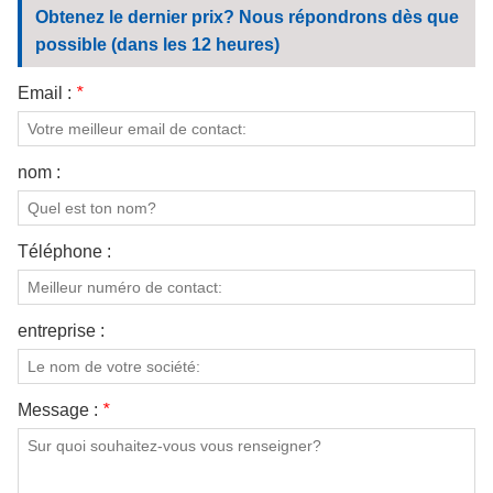
Obtenez le dernier prix? Nous répondrons dès que
possible (dans les 12 heures)
Email :
*
nom :
Téléphone :
entreprise :
Message :
*