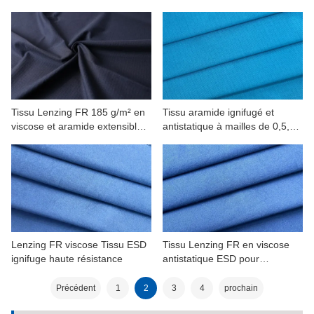
aramide laminé TPU
g/m² certifié UL
Tissu Lenzing FR 185 g/m² en
Tissu aramide ignifugé et
viscose et aramide extensible à
antistatique à mailles de 0,5,
trame, antistatique et ripstop
200 g/m²
Lenzing FR viscose Tissu ESD
Tissu Lenzing FR en viscose
ignifuge haute résistance
antistatique ESD pour
vêtements de travail
Précédent
1
2
3
4
prochain