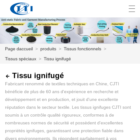
العربية
česky
Deutsch
English
E
Page daccueil
>
produits
>
Tissus fonctionnels
>
Tissus spéciaux
>
Tissu ignifugé
PAGE DACCUEIL
PRODUITS
Tissu ignifugé
Fabricant renommé de textiles techniques en Chine, CJTI
PERSONNALISATION
bénéficie de plus de 60 ans d'expérience en recherche et
développement et en production, et jouit d'une excellente
À PROPOS DE NOUS
réputation dans le secteur textile. Les tissus ignifuges CJTI sont
soumis à un contrôle qualité rigoureux, conformes à de
NOUVELLES
nombreuses normes de sécurité et possèdent d'excellentes
INDUSTRIE
propriétés ignifuges, garantissant une protection fiable dans
divers environnements. Ils répondent parfaitement à vos