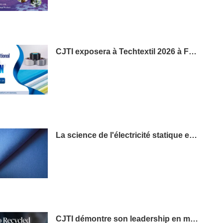
CJTI exposera à Techtextil 2026 à Francfort
La science de l'électricité statique et son importance dans les vêtements de travail
CJTI démontre son leadership en matière de fabrication durable grâce à une innovation textile écologique certifiée.