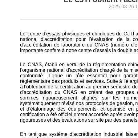
2025-03-26 1
Le centre d'essais physiques et chimiques du CJTI a 
national d'accréditation pour l'évaluation de la c
d'accréditation de laboratoire du CNAS (numéro d'
importante confère à notre centre d'essais la double 
Le CNAS, établi en vertu de la réglementation chinoise
l'organisme national d'accréditation chargé de la m
conformité. Il joue un rôle essentiel pour garanti
réglementaire des produits et services. Suite à l'élar
à l'obtention de la certification au premier semestre de 
d'accréditation du CNAS en créant des groupes d
sommes rigoureusement alignés sur les normes
systématiquement révisé nos protocoles de gestion, 
et d'étalonnage des équipements, et optimisé en p
certification a été officiellement accordée après avo
rigoureuses et des évaluations sur site par des panels
En tant que système d'accréditation industriel faisant