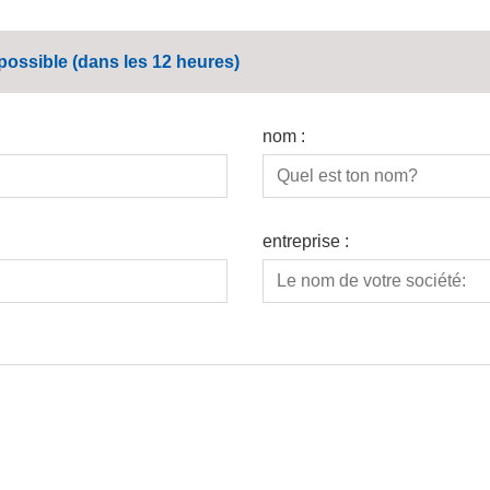
ossible (dans les 12 heures)
nom :
entreprise :