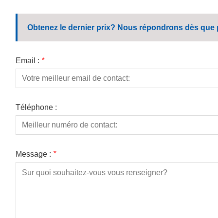
Obtenez le dernier prix? Nous répondrons dès que p
Email :
*
Téléphone :
Message :
*