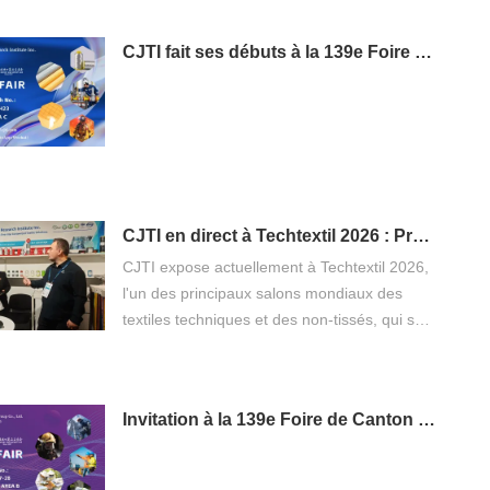
CJTI fait ses débuts à la 139e Foire de Canton, phase 3 : Présenter des innovations textiles fonctionnelles aux acheteurs du monde entier
CJTI en direct à Techtextil 2026 : Présentation de l’innovation dans les textiles fonctionnels
CJTI expose actuellement à Techtextil 2026,
l'un des principaux salons mondiaux des
textiles techniques et des non-tissés, qui se
tient du 21 au 24 avril 2026 à Francfort-sur-
le-Main.
Invitation à la 139e Foire de Canton : Découvrez les solutions de vêtements de travail de protection professionnelle de CJTI