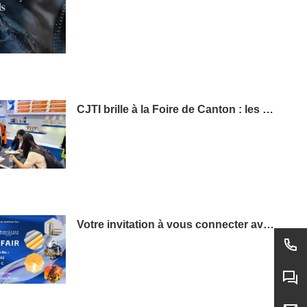
CJTI brille à la Foire de Canton : les tissus fonctionnels volent la vedette grâce à une présentation axée sur la technologie
Votre invitation à vous connecter avec l'excellence : visitez le CJTI à la 138e Foire de Canton