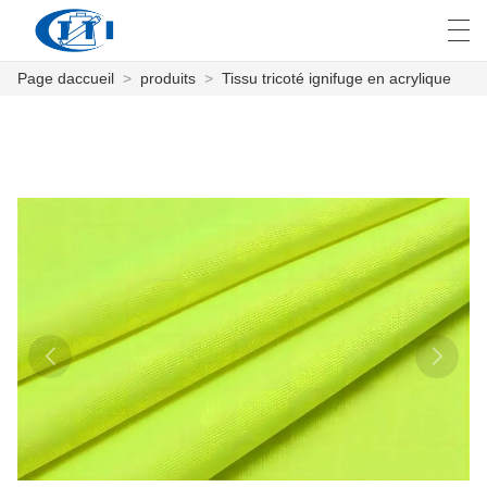
Page daccueil
>
produits
>
Tissu tricoté ignifuge en acrylique
العربية
česky
Deutsch
English
E
PAGE DACCUEIL
PRODUITS
PERSONNALISATION
À PROPOS DE NOUS
NOUVELLES
INDUSTRIE