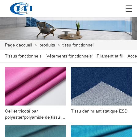
العربية
česky
Deutsch
English
E
Page daccueil
>
produits
>
tissu fonctionnel
Tissus fonctionnels
Vêtements fonctionnels
Filament et fil
Acce
PAGE DACCUEIL
PRODUITS
PERSONNALISATION
À PROPOS DE NOUS
Oeillet tricoté par
Tissu denim antistatique ESD
NOUVELLES
polyester/polyamide de tissu de
Microfibre de double pour le
INDUSTRIE
nettoyage