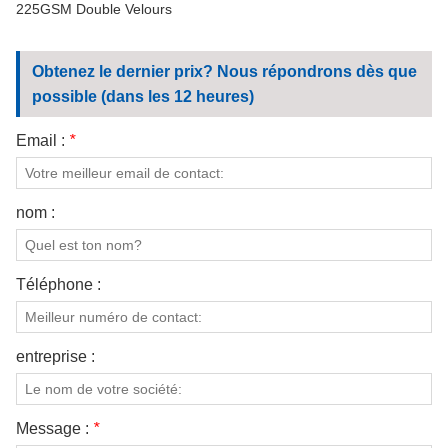
225GSM Double Velours
Obtenez le dernier prix? Nous répondrons dès que
possible (dans les 12 heures)
Email :
*
nom :
Téléphone :
entreprise :
Message :
*