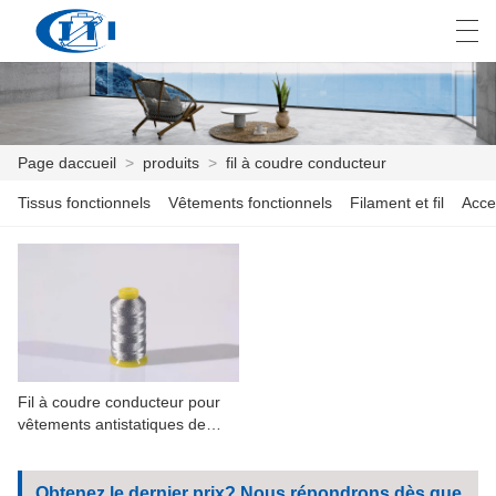
العربية
česky
Deutsch
English
E
Page daccueil
>
produits
>
fil à coudre conducteur
Tissus fonctionnels
Vêtements fonctionnels
Filament et fil
Acce
PAGE DACCUEIL
PRODUITS
PERSONNALISATION
À PROPOS DE NOUS
Fil à coudre conducteur pour
NOUVELLES
vêtements antistatiques de
salle de nettoyage
INDUSTRIE
Obtenez le dernier prix? Nous répondrons dès que