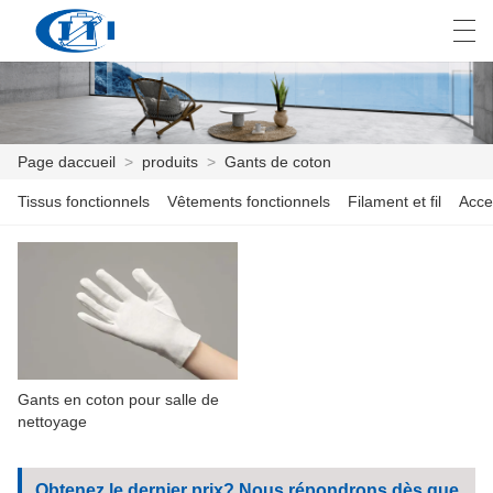
العربية
česky
Deutsch
English
E
Page daccueil
>
produits
>
Gants de coton
Tissus fonctionnels
Vêtements fonctionnels
Filament et fil
Acce
PAGE DACCUEIL
PRODUITS
PERSONNALISATION
À PROPOS DE NOUS
Gants en coton pour salle de
NOUVELLES
nettoyage
INDUSTRIE
Obtenez le dernier prix? Nous répondrons dès que