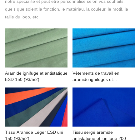
notre spécialité et peut être personnalisé selon vos souhaits,
CONTACTEZ NOUS
quels que soient la fonction, le matériau, la couleur, le motif, la
taille du logo, etc.
VIDÉOS
Aramide ignifuge et antistatique
Vêtements de travail en
ESD 150 (93/5/2)
aramide ignifugés et
antistatiques 160(93/5/2)
Tissu Aramide Léger ESD uni
Tissu sergé aramide
150 (93/5/2)
antistatique et ignifugé 200