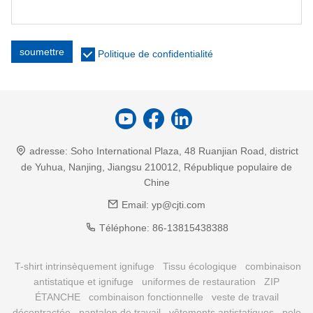
soumettre
Politique de confidentialité
adresse:
Soho International Plaza, 48 Ruanjian Road, district
de Yuhua, Nanjing, Jiangsu 210012, République populaire de
Chine
Email:
yp@cjti.com
Téléphone:
86-13815438388
T-shirt intrinsèquement ignifuge
Tissu écologique
combinaison
antistatique et ignifuge
uniformes de restauration
ZIP
ÉTANCHE
combinaison fonctionnelle
veste de travail
décontractée
pantalon de travail
vêtements antistatiques
polo