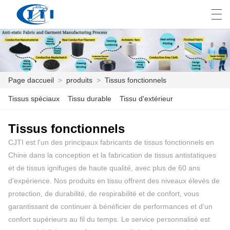
العربية
česky
Deutsch
English
E
Page daccueil
>
produits
>
Tissus fonctionnels
PAGE DACCUEIL
Tissus spéciaux
Tissu durable
Tissu d'extérieur
PRODUITS
Tissus fonctionnels
CJTI est l'un des principaux fabricants de tissus fonctionnels en
PERSONNALISATION
Chine dans la conception et la fabrication de tissus antistatiques
À PROPOS DE NOUS
et de tissus ignifuges de haute qualité, avec plus de 60 ans
d'expérience. Nos produits en tissu offrent des niveaux élevés de
NOUVELLES
protection, de durabilité, de respirabilité et de confort, vous
garantissant de continuer à bénéficier de performances et d'un
INDUSTRIE
confort supérieurs au fil du temps. Le service personnalisé est