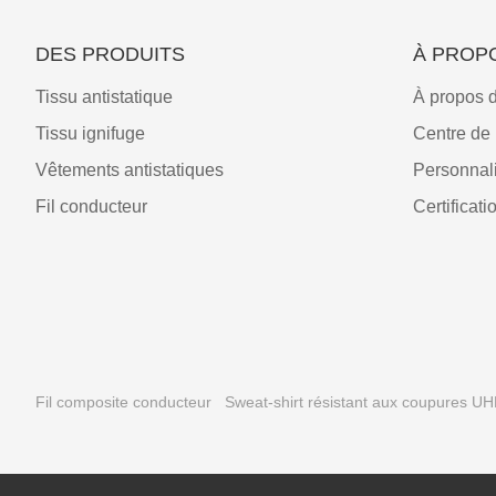
DES PRODUITS
À PROP
Tissu antistatique
À propos 
Tissu ignifuge
Centre d
Vêtements antistatiques
Personnali
Fil conducteur
Certificati
Fil composite conducteur
Sweat-shirt résistant aux coupures 