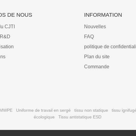
OS DE NOUS
INFORMATION
du CJTI
Nouvelles
e R&D
FAQ
sation
politique de confidential
ons
Plan du site
Commande
UHMWPE
Uniforme de travail en sergé
tissu non statique
tissu ignifug
écologique
Tissu antistatique ESD