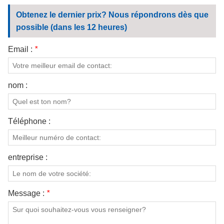
CONTACTEZ NOUS
Obtenez le dernier prix? Nous répondrons dès que
possible (dans les 12 heures)
VIDÉOS
Email :
*
nom :
Téléphone :
entreprise :
Message :
*