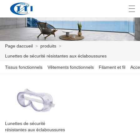
العربية
česky
Deutsch
English
E
Page daccueil
>
produits
>
Lunettes de sécurité résistantes aux éclaboussures
PAGE DACCUEIL
Tissus fonctionnels
Vêtements fonctionnels
Filament et fil
Acce
PRODUITS
PERSONNALISATION
À PROPOS DE NOUS
NOUVELLES
Lunettes de sécurité
résistantes aux éclaboussures
INDUSTRIE